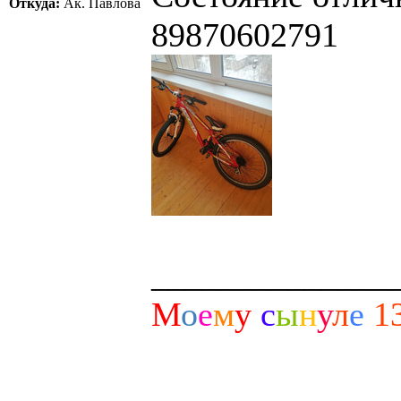
Откуда:
Ак. Павлова
89870602791
______________
М
о
е
м
у
с
ы
н
у
л
е
1