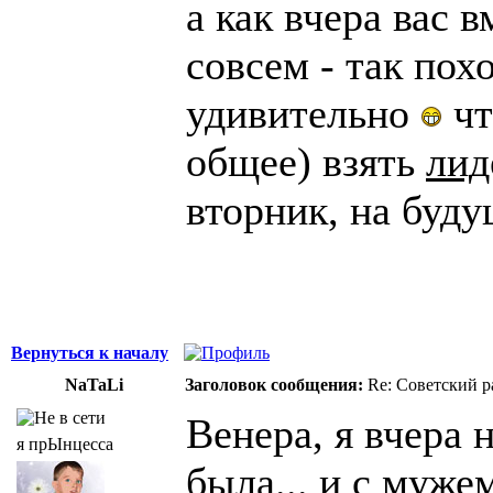
а как вчера вас 
совсем - так пох
удивительно
чт
общее) взять
лид
вторник, на буд
Вернуться к началу
NaTaLi
Заголовок сообщения:
Re: Советский р
Венера, я вчера 
я прЫнцесса
была... и с муже