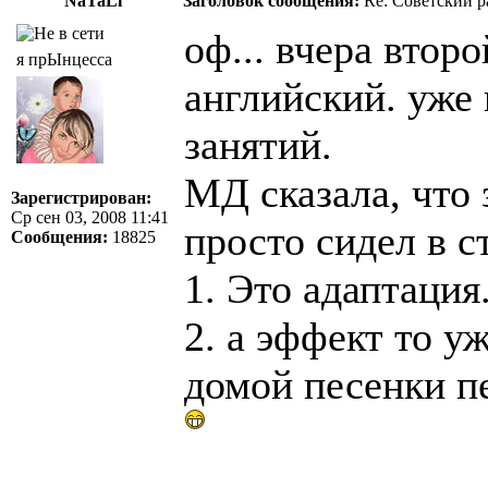
NaTaLi
Заголовок сообщения:
Re: Советский р
оф... вчера втор
я прЫнцесса
английский. уже 
занятий.
МД сказала, что 
Зарегистрирован:
Ср сен 03, 2008 11:41
просто сидел в ст
Сообщения:
18825
1. Это адаптация
2. а эффект то у
домой песенки пе