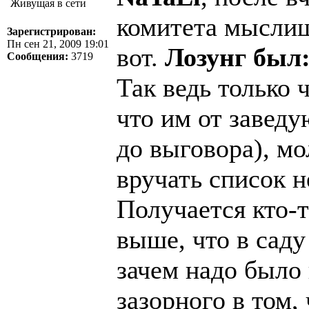
Живущая в сети
комитета мыслиш
Зарегистрирован:
Пн сен 21, 2009 19:01
вот.
Лозунг был:
Сообщения:
3719
Так ведь только 
что им от завед
до выговора), мо
вручать список 
Получается кто-
выше, что в сад
зачем надо было 
зазорного в том,