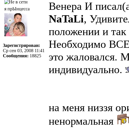
Венера И писал(а
я прЫнцесса
NaTaLi
, Удивите
положении и так
Необходимо ВСЕХ
Зарегистрирован:
Ср сен 03, 2008 11:41
это жаловался. 
Сообщения:
18825
индивидуально.
на меня низзя о
ненормальная