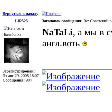
Вернуться к началу
Lil2525
Заголовок сообщения:
Re: Советский р
NaTaLi
, а мы в 
Балаболка
англ.воть
______________
Зарегистрирован:
Пт авг 29, 2008 18:07
Сообщения:
984