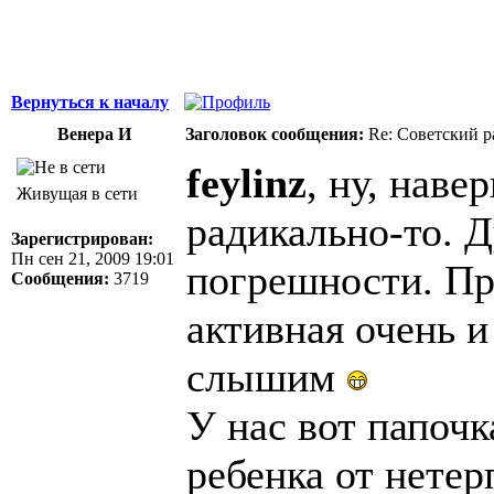
Вернуться к началу
Венера И
Заголовок сообщения:
Re: Советский р
feylinz
, ну, наве
Живущая в сети
радикально-то. Д
Зарегистрирован:
Пн сен 21, 2009 19:01
погрешности. Пр
Сообщения:
3719
активная очень и
слышим
У нас вот папочк
ребенка от нетер