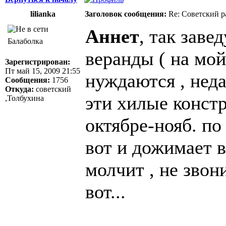
lilianka
Заголовок сообщения:
Re: Советский р
Аннет
, так заве
Балаболка
веранды ( на мой
Зарегистрирован:
Пт май 15, 2009 21:55
нуждаются , неда
Сообщения:
1756
Откуда:
советский
эти хилые констр
,Толбухина
октябре-нояб. по
вот и дожимает в
молчит , не звон
вот...