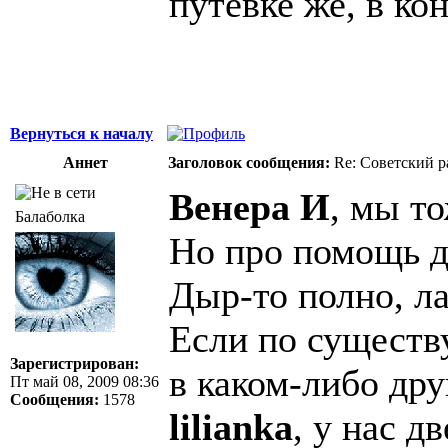
путевке же, в ко
Вернуться к началу
Аннет
Заголовок сообщения:
Re: Советский р
Венера И
, мы т
Балаболка
Но про помощь д
Дыр-то полно, ла
Если по существу
Зарегистрирован:
в каком-либо дру
Пт май 08, 2009 08:36
Сообщения:
1578
lilianka
, у нас д