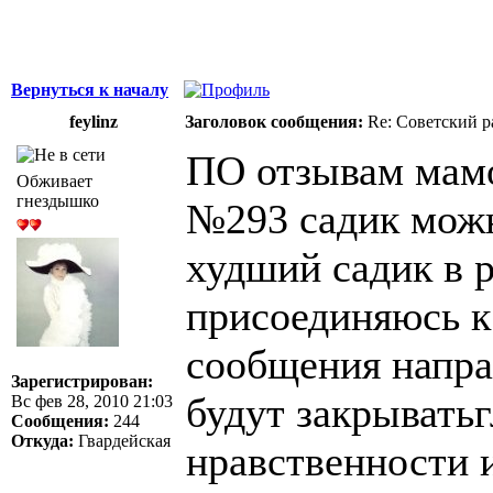
Вернуться к началу
feylinz
Заголовок сообщения:
Re: Советский р
ПО отзывам мамоч
Обживает
гнездышко
№293 садик можн
худший садик в р
присоединяюсь к
сообщения напра
Зарегистрирован:
будут закрыватьг
Вс фев 28, 2010 21:03
Сообщения:
244
Откуда:
Гвардейская
нравственности и