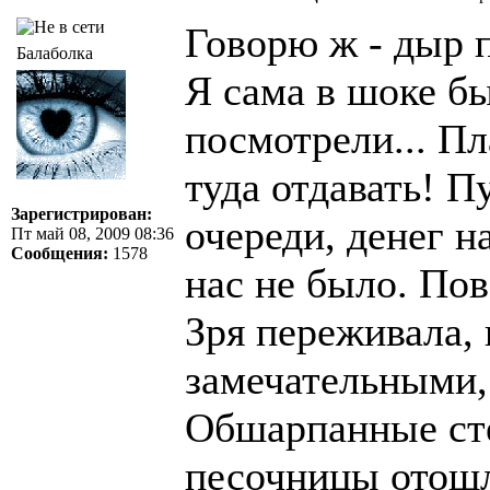
Говорю ж - дыр 
Балаболка
Я сама в шоке бы
посмотрели... Пл
туда отдавать! П
Зарегистрирован:
очереди, денег н
Пт май 08, 2009 08:36
Сообщения:
1578
нас не было. Пов
Зря переживала, 
замечательными,
Обшарпанные ст
песочницы отошл