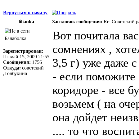
Вернуться к началу
lilianka
Заголовок сообщения:
Re: Советский р
Вот почитала ва
Балаболка
сомнениях , хоте
Зарегистрирован:
Пт май 15, 2009 21:55
3,5 г) уже даже 
Сообщения:
1756
Откуда:
советский
- если поможите 
,Толбухина
коридоре - все б
возьмем ( на оче
она дойдет неизв
.... то что воспи