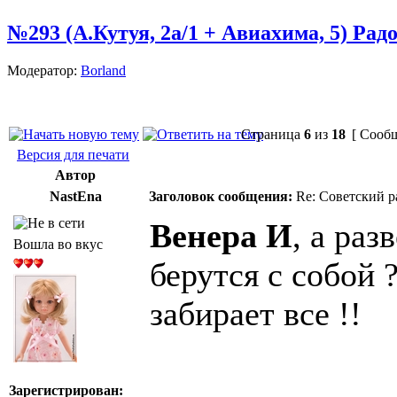
№293 (А.Кутуя, 2а/1 + Авиахима, 5) Рад
Модератор:
Borland
Страница
6
из
18
[ Сообщ
Версия для печати
Автор
NastEna
Заголовок сообщения:
Re: Советский р
Венера И
, а раз
Вошла во вкус
берутся с собой 
забирает все !!
______________
Зарегистрирован: