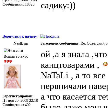
садику:))
Сообщения:
18825
Вернуться к началу
NastEna
Заголовок сообщения:
Re: Советский р
ой ,а я знала ,ч
Вошла во вкус
канцтоварами ,
NaTaLi , а то все
нервничали навер
а что касается т
Зарегистрирован:
Пт ноя 20, 2009 22:18
было даже меньш
Сообщения:
402