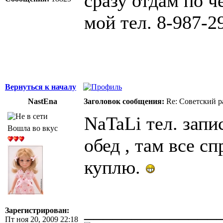
сразу отдам по че
мой тел. 8-987-2
Вернуться к началу
NastEna
Заголовок сообщения:
Re: Советский р
NaTaLi тел. запи
Вошла во вкус
обед , там все с
куплю.
______________
Зарегистрирован:
Пт ноя 20, 2009 22:18