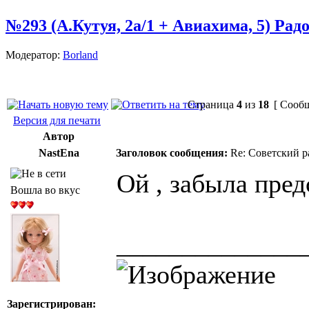
№293 (А.Кутуя, 2а/1 + Авиахима, 5) Рад
Модератор:
Borland
Страница
4
из
18
[ Сообщ
Версия для печати
Автор
NastEna
Заголовок сообщения:
Re: Советский р
Ой , забыла пред
Вошла во вкус
______________
Зарегистрирован: