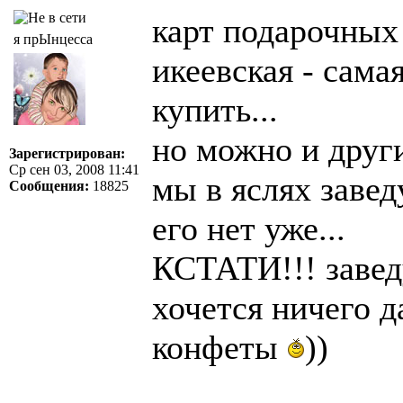
карт подарочных 
я прЫнцесса
икеевская - сама
купить...
но можно и други
Зарегистрирован:
Ср сен 03, 2008 11:41
мы в яслях завед
Сообщения:
18825
его нет уже...
КСТАТИ!!! заведу
хочется ничего д
конфеты
))