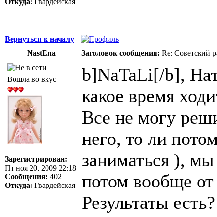
Откуда:
Гвардейская
Вернуться к началу
NastEna
Заголовок сообщения:
Re: Советский р
b]NaTaLi[/b], На
Вошла во вкус
какое время ходи
Все не могу реши
него, то ли пото
заниматься ), мы
Зарегистрирован:
Пт ноя 20, 2009 22:18
потом вообще от 
Сообщения:
402
Откуда:
Гвардейская
Результаты есть?