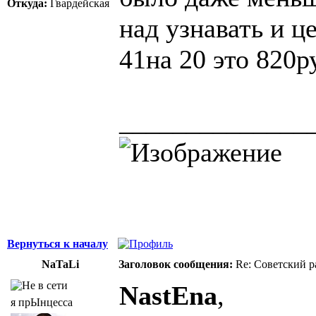
Откуда:
Гвардейская
над узнавать и ц
41на 20 это 820р
______________
Вернуться к началу
NaTaLi
Заголовок сообщения:
Re: Советский р
NastEna
,
я прЫнцесса