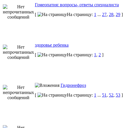
Гомеопатия: вопросы- ответы специалиста
[
На страницу:
1
...
27
,
28
,
29
]
здоровье ребенка
[
На страницу:
1
,
2
]
Гидронефроз
[
На страницу:
1
...
51
,
52
,
53
]