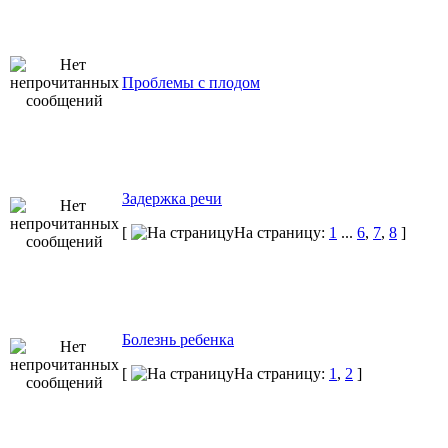
Проблемы с плодом
Задержка речи
[
На страницу:
1
...
6
,
7
,
8
]
Болезнь ребенка
[
На страницу:
1
,
2
]