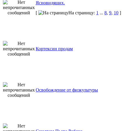
Ясновидящих.
[
На страницу:
1
...
8
,
9
,
10
]
Кортексин продам
Освобождение от физкультуры