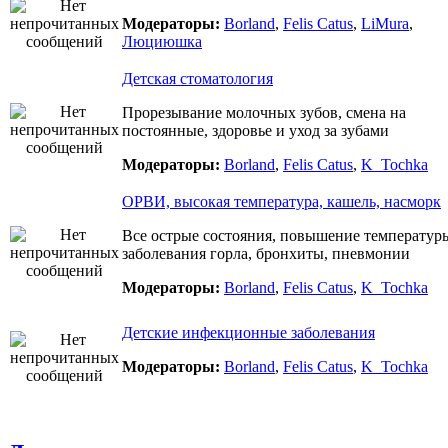
Модераторы:
Borland
,
Felis Catus
,
LiMura
,
Люциюшка
Детская стоматология
Прорезывание молочных зубов, смена на
постоянные, здоровье и уход за зубами
Модераторы:
Borland
,
Felis Catus
,
K_Tochka
ОРВИ, высокая температура, кашель, насморк
Все острые состояния, повышение температур
заболевания горла, бронхиты, пневмонии
Модераторы:
Borland
,
Felis Catus
,
K_Tochka
Детские инфекционные заболевания
Модераторы:
Borland
,
Felis Catus
,
K_Tochka