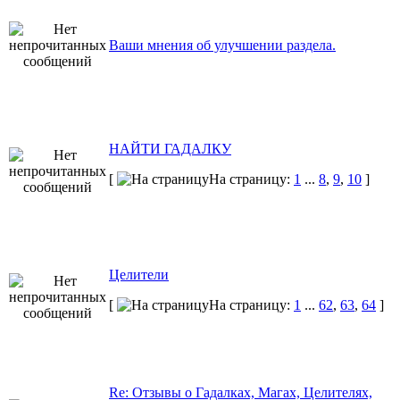
Ваши мнения об улучшении раздела.
НАЙТИ ГАДАЛКУ
[
На страницу:
1
...
8
,
9
,
10
]
Целители
[
На страницу:
1
...
62
,
63
,
64
]
Re: Отзывы о Гадалках, Магах, Целителях,