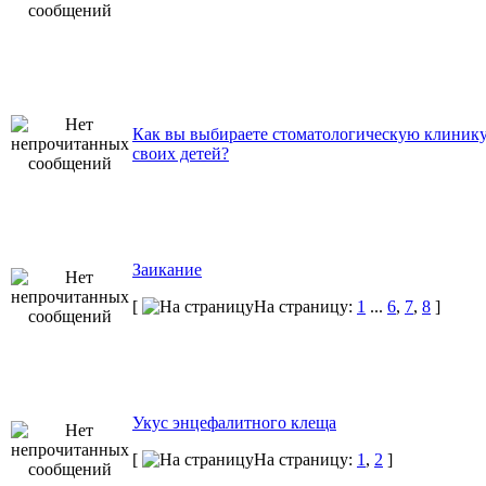
Как вы выбираете стоматологическую клинику
своих детей?
Заикание
[
На страницу:
1
...
6
,
7
,
8
]
Укус энцефалитного клеща
[
На страницу:
1
,
2
]