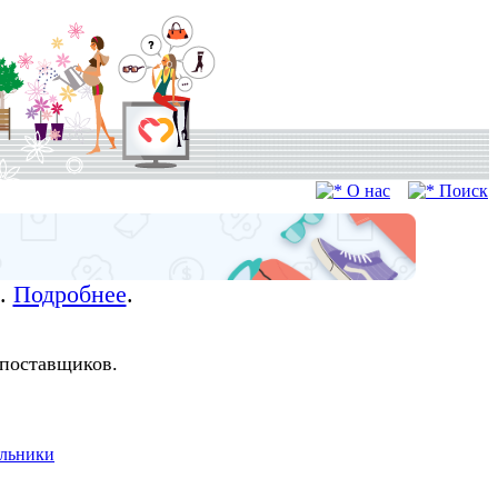
О нас
Поиск
а.
Подробнее
.
 поставщиков.
альники