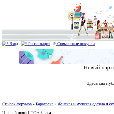
Вход
Регистрация
Совместные покупки
Новый партн
Здесь мы пуб
Список форумов
»
Барахолка
»
Женская и мужская одежда и об
Часовой пояс: UTC + 3 часа